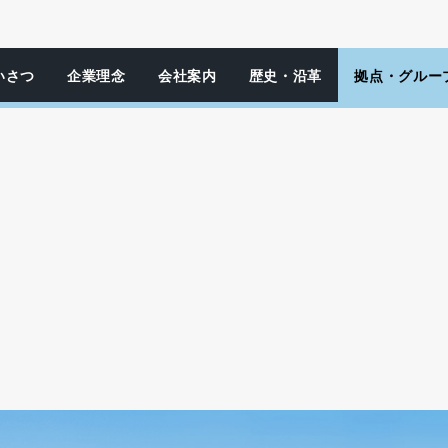
いさつ
企業理念
会社案内
歴史・
沿革
拠点・
グルー